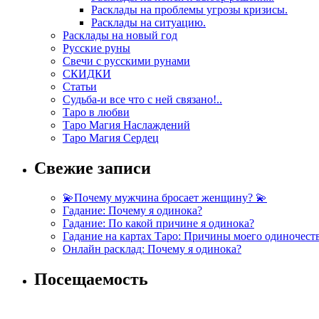
Расклады на проблемы угрозы кризисы.
Расклады на ситуацию.
Расклады на новый год
Русские руны
Свечи с русскими рунами
СКИДКИ
Статьи
Судьба-и все что с ней связано!..
Таро в любви
Таро Магия Наслаждений
Таро Магия Сердец
Свежие записи
💫Почему мужчина бросает женщину? 💫
Гадание: Почему я одинока?
Гадание: По какой причине я одинока?
Гадание на картах Таро: Причины моего одиночест
Онлайн расклад: Почему я одинока?
Посещаемость