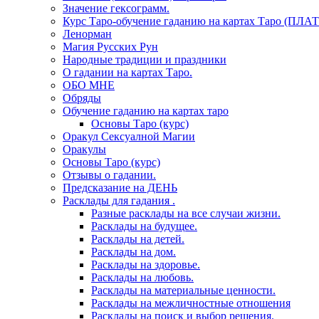
Значение гексограмм.
Курс Таро-обучение гаданию на картах Таро (ПЛА
Ленорман
Магия Русских Рун
Народные традиции и праздники
О гадании на картах Таро.
ОБО МНЕ
Обряды
Обучение гаданию на картах таро
Основы Таро (курс)
Оракул Сексуалной Магии
Оракулы
Основы Таро (курс)
Отзывы о гадании.
Предсказание на ДЕНЬ
Расклады для гадания .
Разные расклады на все случаи жизни.
Расклады на будущее.
Расклады на детей.
Расклады на дом.
Расклады на здоровье.
Расклады на любовь.
Расклады на материальные ценности.
Расклады на межличностные отношения
Расклады на поиск и выбор решения.