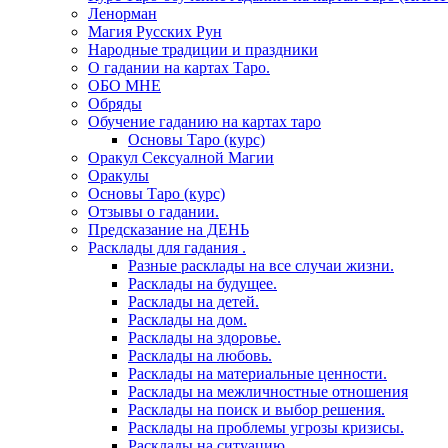
Ленорман
Магия Русских Рун
Народные традиции и праздники
О гадании на картах Таро.
ОБО МНЕ
Обряды
Обучение гаданию на картах таро
Основы Таро (курс)
Оракул Сексуалной Магии
Оракулы
Основы Таро (курс)
Отзывы о гадании.
Предсказание на ДЕНЬ
Расклады для гадания .
Разные расклады на все случаи жизни.
Расклады на будущее.
Расклады на детей.
Расклады на дом.
Расклады на здоровье.
Расклады на любовь.
Расклады на материальные ценности.
Расклады на межличностные отношения
Расклады на поиск и выбор решения.
Расклады на проблемы угрозы кризисы.
Расклады на ситуацию.