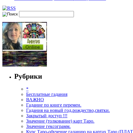
Рубрики
*
Бесплатные гадания
ВАЖНО
Гадание по книге перемен.
Гадания на новый год,рождество,святки.
Закрытый доступ !!!
Значение (толкование) карт Таро.
Значение гексограмм.
Курс Таро-обучение гаданию на картах Таро (ПЛА