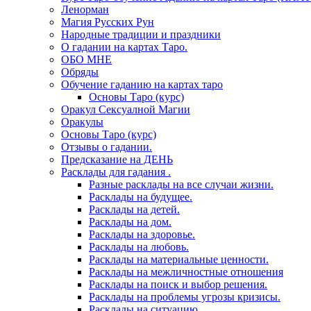
Ленорман
Магия Русских Рун
Народные традиции и праздники
О гадании на картах Таро.
ОБО МНЕ
Обряды
Обучение гаданию на картах таро
Основы Таро (курс)
Оракул Сексуалной Магии
Оракулы
Основы Таро (курс)
Отзывы о гадании.
Предсказание на ДЕНЬ
Расклады для гадания .
Разные расклады на все случаи жизни.
Расклады на будущее.
Расклады на детей.
Расклады на дом.
Расклады на здоровье.
Расклады на любовь.
Расклады на материальные ценности.
Расклады на межличностные отношения
Расклады на поиск и выбор решения.
Расклады на проблемы угрозы кризисы.
Расклады на ситуацию.