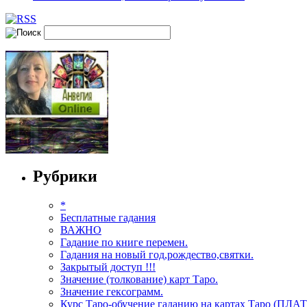
Рубрики
*
Бесплатные гадания
ВАЖНО
Гадание по книге перемен.
Гадания на новый год,рождество,святки.
Закрытый доступ !!!
Значение (толкование) карт Таро.
Значение гексограмм.
Курс Таро-обучение гаданию на картах Таро (ПЛА