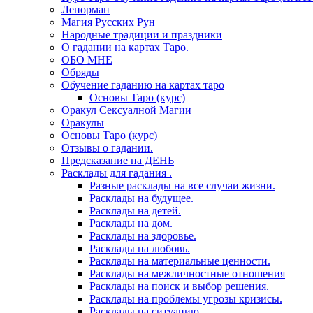
Ленорман
Магия Русских Рун
Народные традиции и праздники
О гадании на картах Таро.
ОБО МНЕ
Обряды
Обучение гаданию на картах таро
Основы Таро (курс)
Оракул Сексуалной Магии
Оракулы
Основы Таро (курс)
Отзывы о гадании.
Предсказание на ДЕНЬ
Расклады для гадания .
Разные расклады на все случаи жизни.
Расклады на будущее.
Расклады на детей.
Расклады на дом.
Расклады на здоровье.
Расклады на любовь.
Расклады на материальные ценности.
Расклады на межличностные отношения
Расклады на поиск и выбор решения.
Расклады на проблемы угрозы кризисы.
Расклады на ситуацию.