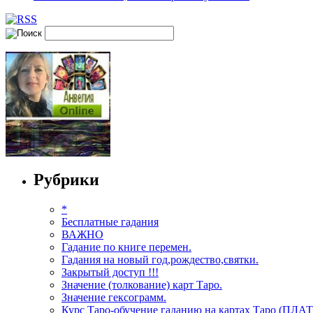
Рубрики
*
Бесплатные гадания
ВАЖНО
Гадание по книге перемен.
Гадания на новый год,рождество,святки.
Закрытый доступ !!!
Значение (толкование) карт Таро.
Значение гексограмм.
Курс Таро-обучение гаданию на картах Таро (ПЛА