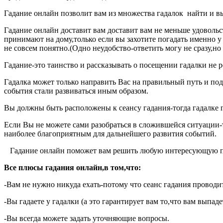
Гадание онлайн позволит вам из множества гадалок найти и вы
Гадание онлайн доставит вам доставит вам не меньше удовольст
принимают на дому,только если вы захотите погадать именно у 
не совсем понятно.(Одно неудобство-ответить могу не сразу,но 
Гадание-это таинство и рассказывать о посещении гадалки не р
Гадалка может только направить Вас на правильный путь и под
события стали развиваться иным образом.
Вы должны быть расположены к сеансу гадания-тогда гадалке г
Если Вы не можете сами разобраться в сложившейся ситуации-
наиболее благоприятным для дальнейшего развития событий.
Гадание онлайн поможет вам решить любую интересующую пр
Все плюсы гадания онлайн,в том,что:
-Вам не нужно никуда ехать-потому что сеанс гадания проводи
-Вы гадаете у гадалки (а это гарантирует вам то,что вам вып
-Вы всегда можете задать уточняющие вопросы.