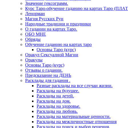
Значение гексограмм.
Курс Таро-обучение гаданию на картах Таро (ПЛА
Ленорман
Магия Русских Рун
Народные традиции и праздники
О гадании на картах Таро.
ОБО МНЕ
Обряды
Обучение гаданию на картах таро
Основы Таро (курс)
Оракул Сексуалной Магии
Оракулы
Основы Таро (курс)
Отзывы о гадании.
Предсказание на ДЕНЬ
Расклады для гадания .
Разные расклады на все случаи жизни.
Расклады на будущее.
Расклады на детей.
Расклады на дом.
Расклады на здоровье.
Расклады на любовь.
Расклады на материальные ценности.
Расклады на межличностные отношения
Расклады на поиск и выбор решения.