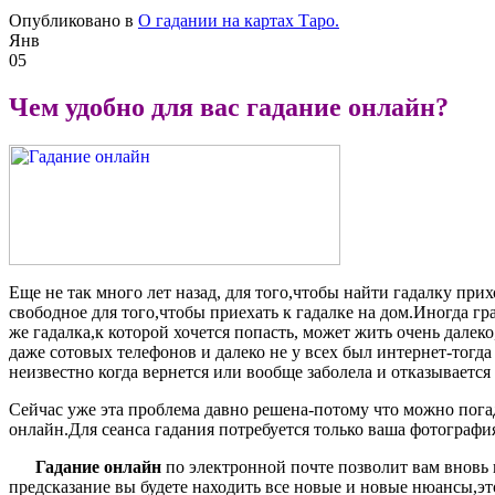
Опубликовано в
О гадании на картах Таро.
Янв
05
Чем удобно для вас гадание онлайн?
Еще не так много лет назад, для того,чтобы найти гадалку при
свободное для того,чтобы приехать к гадалке на дом.Иногда гр
же гадалка,к которой хочется попасть, может жить очень далек
даже сотовых телефонов и далеко не у всех был интернет-тогд
неизвестно когда вернется или вообще заболела и отказываетс
Сейчас уже эта проблема давно решена-потому что можно пога
онлайн.Для сеанса гадания потребуется только ваша фотография
Гадание онлайн
по электронной почте позволит вам вновь
предсказание вы будете находить все новые и новые нюансы,эт