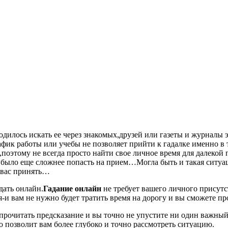
ходилось искать ее через знакомых,друзей или газеты и журналы 
афик работы или учебы не позволяет прийти к гадалке именно в 
о,поэтому не всегда просто найти свое личное время для далекой
а было еще сложнее попасть на прием…Могла быть и такая ситуац
я вас принять…
дать онлайн.
Гадание онлайн
не требует вашего личного присут
-и вам не нужно будет тратить время на дорогу и вы сможете про
 прочитать предсказание и вы точно не упустите ни один важны
о позволит вам более глубоко и точно рассмотреть ситуацию.