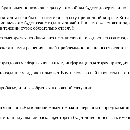
брать именно «свою» гадалку,которой вы будете доверять и поль
вия,чем если бы вы посетили гадалку при личной встрече.Хотя,я
меня-то это будет сеанс гадания онлайн.И вы так же сможете зад
в течении суток обязательно отвечу!)
екомендуется вообще-и это не зависит от того,прошел сеанс гад
сказать пути решения вашей проблемы-но она не несет ответств
ораздо легче будет считывать ту информацию,которая приходит ч
то гадание у гадалки поможет Вам не только найти ответы на и
облему или разобраться в сложной ситуации.
тся онлайн.-Вы в любой момент можете перечитать предсказание
адет индивидуальный расклад,который будет четко описывать име