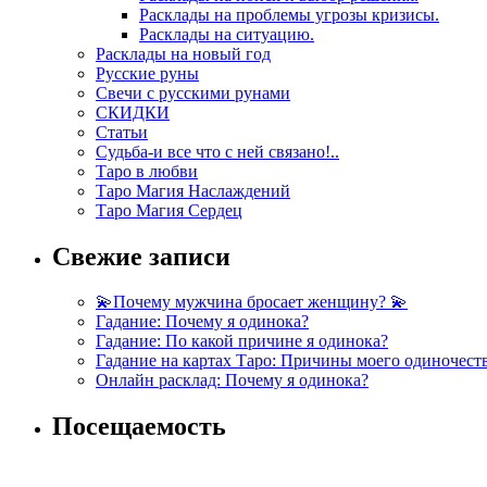
Расклады на проблемы угрозы кризисы.
Расклады на ситуацию.
Расклады на новый год
Русские руны
Свечи с русскими рунами
СКИДКИ
Статьи
Судьба-и все что с ней связано!..
Таро в любви
Таро Магия Наслаждений
Таро Магия Сердец
Свежие записи
💫Почему мужчина бросает женщину? 💫
Гадание: Почему я одинока?
Гадание: По какой причине я одинока?
Гадание на картах Таро: Причины моего одиночест
Онлайн расклад: Почему я одинока?
Посещаемость