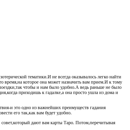
эзотерической тематики.И не всегда оказывалось легко найти
то время,на которое она может назначить вам прием.И к тому
 поездки,так чтобы и нам было удобно.А ведь раньше не было
ия,когда приходишь к гадалке,а она просто ушла из дома и
ствия-и это одно из важнейших преимуществ гадания
вести его так,как вам будет удобно.
й совет,который дают вам карты Таро. Потом,перечитывая