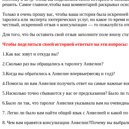
решить. Самое главное,чтобы ваш комментарий раскрывал осно
Только я очень прошу вас, чтобы ваша история была искренней 
таролога или эксперта эзотерических услуг, но какое то время 
честный, искренний отзыв о консультации — то пожалуйста от
Для того, что бы оставить свой отзыв заполните поле внизу с
Чтобы поделиться своей историей ответьте на эти вопросы:
1.Как вас зовут и откуда вы?
2.Сколько раз вы обращались к тарологу Анвелии?
3.Когда вы обратились к Анвелие впервые(месяц и год)?
4.Помогла ли вам Анвелия получить ответ на самые важные воп
5.Насколько точно сбываются у вас ее предсказания? Было ли та
6.Было ли так, что таролог Анвелия указывала вам на очевидн
7. Легко ли было вам найти общий язык с Анвелией и какой п
8. Чем вам нравятся консультации Анвелии?Почему вы выбрал