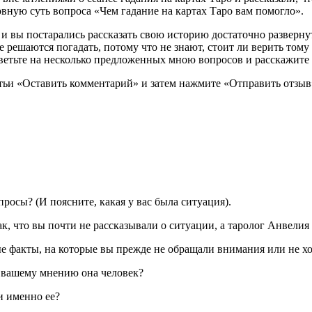
вную суть вопроса «Чем гадание на картах Таро вам помогло».
и вы постарались рассказать свою историю достаточно развернут
не решаются погадать, потому что не знают, стоит ли верить тому
ветьте на несколько предложенных мною вопросов и расскажите
татьи «Оставить комментарий» и затем нажмите «Отправить отзыв
росы? (И поясните, какая у вас была ситуация).
к, что вы почти не рассказывали о ситуации, а таролог Анвелия г
ые факты, на которые вы прежде не обращали внимания или не хо
о вашему мнению она человек?
и именно ее?