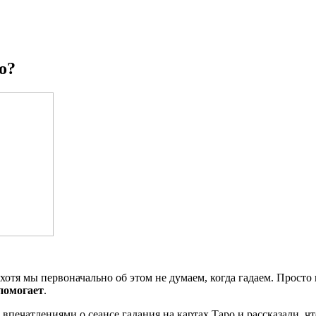
о?
 хотя мы первоначально об этом не думаем, когда гадаем. Просто
помогает
.
впечатлениями о сеансе гадания на картах Таро и рассказали, ч