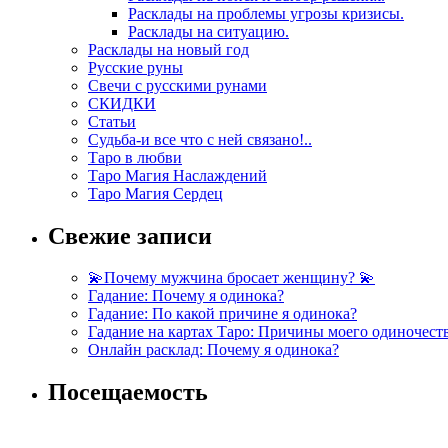
Расклады на проблемы угрозы кризисы.
Расклады на ситуацию.
Расклады на новый год
Русские руны
Свечи с русскими рунами
СКИДКИ
Статьи
Судьба-и все что с ней связано!..
Таро в любви
Таро Магия Наслаждений
Таро Магия Сердец
Свежие записи
💫Почему мужчина бросает женщину? 💫
Гадание: Почему я одинока?
Гадание: По какой причине я одинока?
Гадание на картах Таро: Причины моего одиночест
Онлайн расклад: Почему я одинока?
Посещаемость