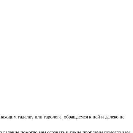
 находим гадалку или таролога, обращаемся к ней и далеко не
то гадание помогло вам осознать и какие проблемы помогло вам