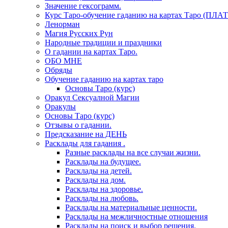
Значение гексограмм.
Курс Таро-обучение гаданию на картах Таро (ПЛА
Ленорман
Магия Русских Рун
Народные традиции и праздники
О гадании на картах Таро.
ОБО МНЕ
Обряды
Обучение гаданию на картах таро
Основы Таро (курс)
Оракул Сексуалной Магии
Оракулы
Основы Таро (курс)
Отзывы о гадании.
Предсказание на ДЕНЬ
Расклады для гадания .
Разные расклады на все случаи жизни.
Расклады на будущее.
Расклады на детей.
Расклады на дом.
Расклады на здоровье.
Расклады на любовь.
Расклады на материальные ценности.
Расклады на межличностные отношения
Расклады на поиск и выбор решения.