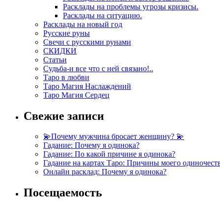
Расклады на проблемы угрозы кризисы.
Расклады на ситуацию.
Расклады на новый год
Русские руны
Свечи с русскими рунами
СКИДКИ
Статьи
Судьба-и все что с ней связано!..
Таро в любви
Таро Магия Наслаждений
Таро Магия Сердец
Свежие записи
💫Почему мужчина бросает женщину? 💫
Гадание: Почему я одинока?
Гадание: По какой причине я одинока?
Гадание на картах Таро: Причины моего одиночест
Онлайн расклад: Почему я одинока?
Посещаемость