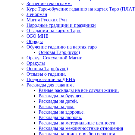
Значение гексограмм.
Курс Таро-обучение гаданию на картах Таро (ПЛА
Ленорман
Магия Русских Рун
Народные традиции и праздники
О гадании на картах Таро.
ОБО МНЕ
Обряды
Обучение гаданию на картах таро
Основы Таро (курс)
Оракул Сексуалной Магии
Оракулы
Основы Таро (курс)
Отзывы о гадании.
Предсказание на ДЕНЬ
Расклады для гадания .
Разные расклады на все случаи жизни.
Расклады на будущее.
Расклады на детей.
Расклады на дом.
Расклады на здоровье.
Расклады на любовь.
Расклады на материальные ценности.
Расклады на межличностные отношения
Расклады на поиск и выбор решения.