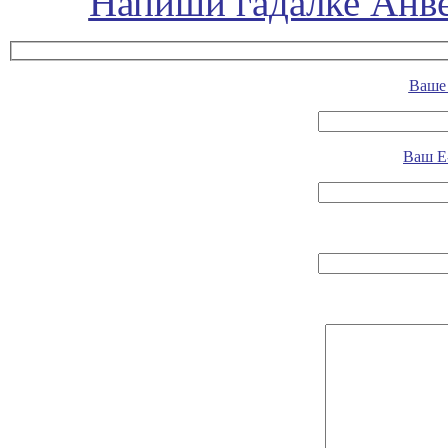
Напиши гадалке Анве
Ваше 
Ваш E-