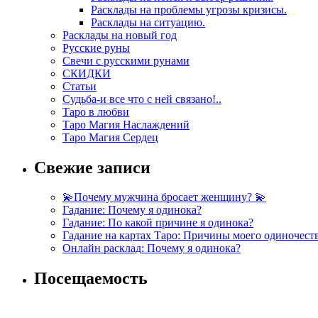
Расклады на проблемы угрозы кризисы.
Расклады на ситуацию.
Расклады на новый год
Русские руны
Свечи с русскими рунами
СКИДКИ
Статьи
Судьба-и все что с ней связано!..
Таро в любви
Таро Магия Наслаждений
Таро Магия Сердец
Свежие записи
💫Почему мужчина бросает женщину? 💫
Гадание: Почему я одинока?
Гадание: По какой причине я одинока?
Гадание на картах Таро: Причины моего одиночест
Онлайн расклад: Почему я одинока?
Посещаемость