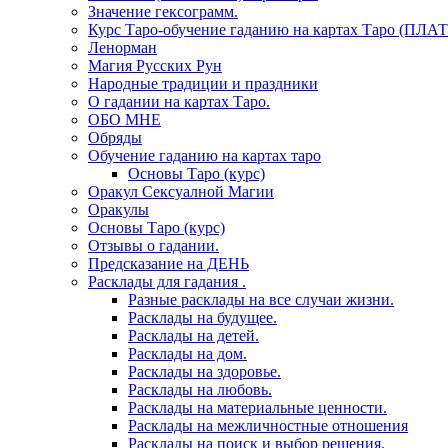
Значение гексограмм.
Курс Таро-обучение гаданию на картах Таро (ПЛА
Ленорман
Магия Русских Рун
Народные традиции и праздники
О гадании на картах Таро.
ОБО МНЕ
Обряды
Обучение гаданию на картах таро
Основы Таро (курс)
Оракул Сексуалной Магии
Оракулы
Основы Таро (курс)
Отзывы о гадании.
Предсказание на ДЕНЬ
Расклады для гадания .
Разные расклады на все случаи жизни.
Расклады на будущее.
Расклады на детей.
Расклады на дом.
Расклады на здоровье.
Расклады на любовь.
Расклады на материальные ценности.
Расклады на межличностные отношения
Расклады на поиск и выбор решения.