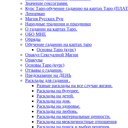
Значение гексограмм.
Курс Таро-обучение гаданию на картах Таро (ПЛА
Ленорман
Магия Русских Рун
Народные традиции и праздники
О гадании на картах Таро.
ОБО МНЕ
Обряды
Обучение гаданию на картах таро
Основы Таро (курс)
Оракул Сексуалной Магии
Оракулы
Основы Таро (курс)
Отзывы о гадании.
Предсказание на ДЕНЬ
Расклады для гадания .
Разные расклады на все случаи жизни.
Расклады на будущее.
Расклады на детей.
Расклады на дом.
Расклады на здоровье.
Расклады на любовь.
Расклады на материальные ценности.
Расклады на межличностные отношения
Расклады на поиск и выбор решения.