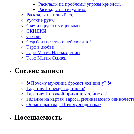
Расклады на проблемы угрозы кризисы.
Расклады на ситуацию.
Расклады на новый год
Русские руны
Свечи с русскими рунами
СКИДКИ
Статьи
Судьба-и все что с ней связано!..
Таро в любви
Таро Магия Наслаждений
Таро Магия Сердец
Свежие записи
💫Почему мужчина бросает женщину? 💫
Гадание: Почему я одинока?
Гадание: По какой причине я одинока?
Гадание на картах Таро: Причины моего одиночест
Онлайн расклад: Почему я одинока?
Посещаемость