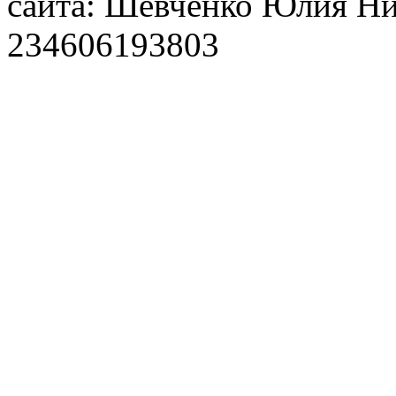
сайта: Шевченко Юлия Н
234606193803