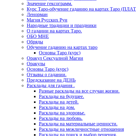
Значение гексограмм.
Курс Таро-обучение гаданию на картах Таро (ПЛА
Ленорман
Магия Русских Рун
Народные традиции и праздники
О гадании на картах Таро.
ОБО МНЕ
Обряды
Обучение гаданию на картах таро
Основы Таро (курс)
Оракул Сексуалной Магии
Оракулы
Основы Таро (курс)
Отзывы о гадании.
Предсказание на ДЕНЬ
Расклады для гадания .
Разные расклады на все случаи жизни.
Расклады на будущее.
Расклады на детей.
Расклады на дом.
Расклады на здоровье.
Расклады на любовь.
Расклады на материальные ценности.
Расклады на межличностные отношения
Расклады на поиск и выбор решения.