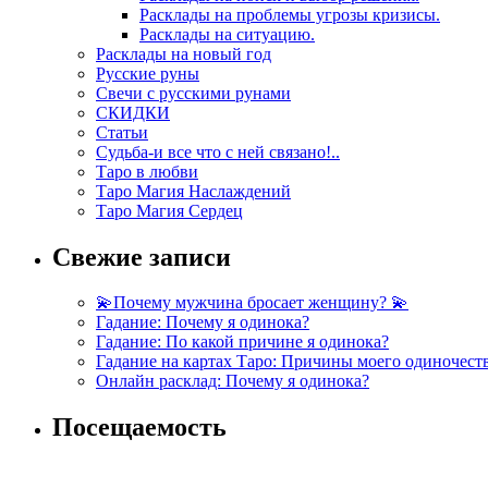
Расклады на проблемы угрозы кризисы.
Расклады на ситуацию.
Расклады на новый год
Русские руны
Свечи с русскими рунами
СКИДКИ
Статьи
Судьба-и все что с ней связано!..
Таро в любви
Таро Магия Наслаждений
Таро Магия Сердец
Свежие записи
💫Почему мужчина бросает женщину? 💫
Гадание: Почему я одинока?
Гадание: По какой причине я одинока?
Гадание на картах Таро: Причины моего одиночест
Онлайн расклад: Почему я одинока?
Посещаемость