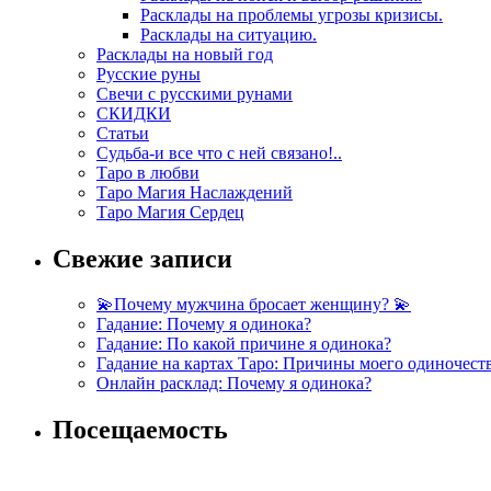
Расклады на проблемы угрозы кризисы.
Расклады на ситуацию.
Расклады на новый год
Русские руны
Свечи с русскими рунами
СКИДКИ
Статьи
Судьба-и все что с ней связано!..
Таро в любви
Таро Магия Наслаждений
Таро Магия Сердец
Свежие записи
💫Почему мужчина бросает женщину? 💫
Гадание: Почему я одинока?
Гадание: По какой причине я одинока?
Гадание на картах Таро: Причины моего одиночест
Онлайн расклад: Почему я одинока?
Посещаемость