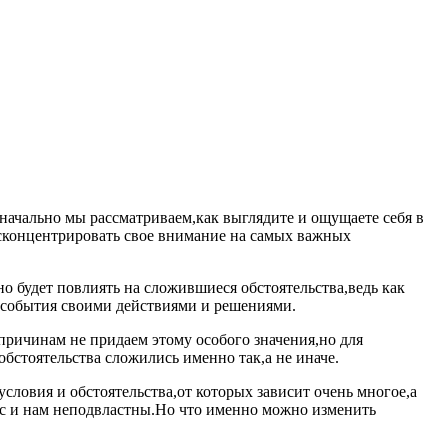
начально мы рассматриваем,как выглядите и ощущаете себя в
 сконцентрировать свое внимание на самых важных
о будет повлиять на сложившиеся обстоятельства,ведь как
 события своими действиями и решениями.
причинам не придаем этому особого значения,но для
обстоятельства сложились именно так,а не иначе.
словия и обстоятельства,от которых зависит очень многое,а
нас и нам неподвластны.Но что именно можно изменить