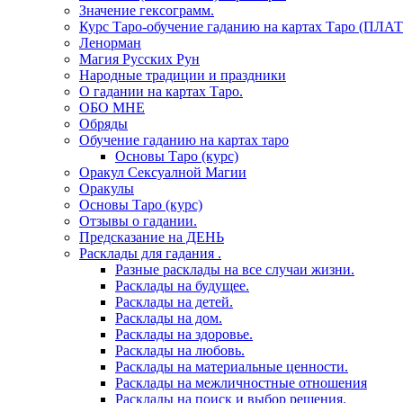
Значение гексограмм.
Курс Таро-обучение гаданию на картах Таро (ПЛА
Ленорман
Магия Русских Рун
Народные традиции и праздники
О гадании на картах Таро.
ОБО МНЕ
Обряды
Обучение гаданию на картах таро
Основы Таро (курс)
Оракул Сексуалной Магии
Оракулы
Основы Таро (курс)
Отзывы о гадании.
Предсказание на ДЕНЬ
Расклады для гадания .
Разные расклады на все случаи жизни.
Расклады на будущее.
Расклады на детей.
Расклады на дом.
Расклады на здоровье.
Расклады на любовь.
Расклады на материальные ценности.
Расклады на межличностные отношения
Расклады на поиск и выбор решения.