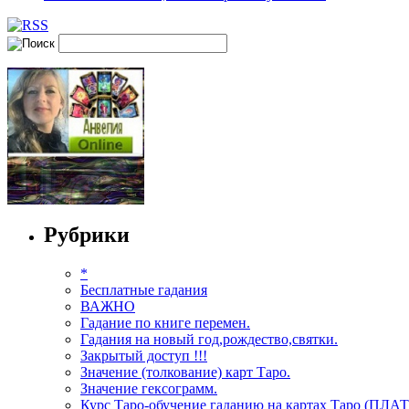
Рубрики
*
Бесплатные гадания
ВАЖНО
Гадание по книге перемен.
Гадания на новый год,рождество,святки.
Закрытый доступ !!!
Значение (толкование) карт Таро.
Значение гексограмм.
Курс Таро-обучение гаданию на картах Таро (ПЛА