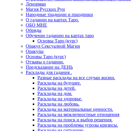
Ленорман
Магия Русских Рун
Народные традиции и праздники
О гадании на картах Таро.
ОБО МНЕ
Обряды
Обучение гаданию на картах таро
Основы Таро (курс)
Оракул Сексуалной Магии
Оракулы
Основы Таро (курс)
Отзывы о гадании.
Предсказание на ДЕНЬ
Расклады для гадания .
Разные расклады на все случаи жизни.
Расклады на будущее.
Расклады на детей.
Расклады на дом.
Расклады на здоровье.
Расклады на любовь.
Расклады на материальные ценности.
Расклады на межличностные отношения
Расклады на поиск и выбор решения.
Расклады на проблемы угрозы кризисы.
Расклады на ситуацию.