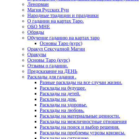
Ленорман
Магия Русских Рун
Народные традиции и праздники
О гадании на картах Таро.
ОБО МНЕ
Обряды
Обучение гаданию на картах таро
Основы Таро (курс)
Оракул Сексуалной Магии
Оракулы
Основы Таро (курс)
Отзывы о гадании.
Предсказание на ДЕНЬ
Расклады для гадания .
Разные расклады на все случаи жизни.
Расклады на будущее.
Расклады на детей.
Расклады на дом.
Расклады на здоровье.
Расклады на любовь.
Расклады на материальные ценности.
Расклады на межличностные отношения
Расклады на поиск и выбор решения.
Расклады на проблемы угрозы кризисы.
Расклады на ситуацию.