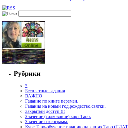
Рубрики
*
Бесплатные гадания
ВАЖНО
Гадание по книге перемен.
Гадания на новый год,рождество,святки.
Закрытый доступ !!!
Значение (толкование) карт Таро.
Значение гексограмм.
Курс Таро-обучение гаданию на картах Таро (ПЛА