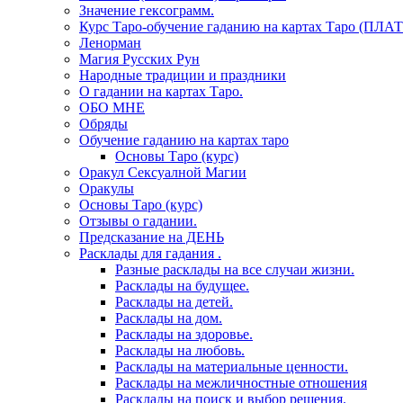
Значение гексограмм.
Курс Таро-обучение гаданию на картах Таро (ПЛА
Ленорман
Магия Русских Рун
Народные традиции и праздники
О гадании на картах Таро.
ОБО МНЕ
Обряды
Обучение гаданию на картах таро
Основы Таро (курс)
Оракул Сексуалной Магии
Оракулы
Основы Таро (курс)
Отзывы о гадании.
Предсказание на ДЕНЬ
Расклады для гадания .
Разные расклады на все случаи жизни.
Расклады на будущее.
Расклады на детей.
Расклады на дом.
Расклады на здоровье.
Расклады на любовь.
Расклады на материальные ценности.
Расклады на межличностные отношения
Расклады на поиск и выбор решения.