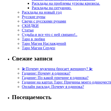
Расклады на проблемы угрозы кризисы.
Расклады на ситуацию.
Расклады на новый год
Русские руны
Свечи с русскими рунами
СКИДКИ
Статьи
Судьба-и все что с ней связано!..
Таро в любви
Таро Магия Наслаждений
Таро Магия Сердец
Свежие записи
💫Почему мужчина бросает женщину? 💫
Гадание: Почему я одинока?
Гадание: По какой причине я одинока?
Гадание на картах Таро: Причины моего одиночест
Онлайн расклад: Почему я одинока?
Посещаемость