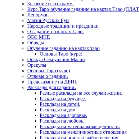
Значение гексограмм.
Курс Таро-обучение гаданию на картах Таро (ПЛА
Ленорман
Магия Русских Рун
Народные традиции и праздники
О гадании на картах Таро.
ОБО МНЕ
Обряды
Обучение гаданию на картах таро
Основы Таро (курс)
Оракул Сексуалной Магии
Оракулы
Основы Таро (курс)
Отзывы о гадании.
Предсказание на ДЕНЬ
Расклады для гадания .
Разные расклады на все случаи жизни.
Расклады на будущее.
Расклады на детей.
Расклады на дом.
Расклады на здоровье.
Расклады на любовь.
Расклады на материальные ценности.
Расклады на межличностные отношения
Расклады на поиск и выбор решения.