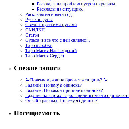
Расклады на проблемы угрозы кризисы.
Расклады на ситуацию.
Расклады на новый год
Русские руны
Свечи с русскими рунами
СКИДКИ
Статьи
Судьба-и все что с ней связано!..
Таро в любви
Таро Магия Наслаждений
Таро Магия Сердец
Свежие записи
💫Почему мужчина бросает женщину? 💫
Гадание: Почему я одинока?
Гадание: По какой причине я одинока?
Гадание на картах Таро: Причины моего одиночест
Онлайн расклад: Почему я одинока?
Посещаемость