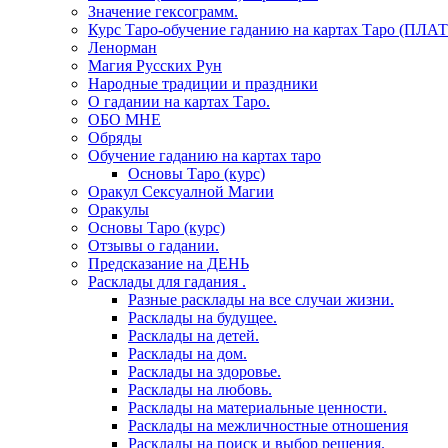
Значение гексограмм.
Курс Таро-обучение гаданию на картах Таро (ПЛА
Ленорман
Магия Русских Рун
Народные традиции и праздники
О гадании на картах Таро.
ОБО МНЕ
Обряды
Обучение гаданию на картах таро
Основы Таро (курс)
Оракул Сексуалной Магии
Оракулы
Основы Таро (курс)
Отзывы о гадании.
Предсказание на ДЕНЬ
Расклады для гадания .
Разные расклады на все случаи жизни.
Расклады на будущее.
Расклады на детей.
Расклады на дом.
Расклады на здоровье.
Расклады на любовь.
Расклады на материальные ценности.
Расклады на межличностные отношения
Расклады на поиск и выбор решения.