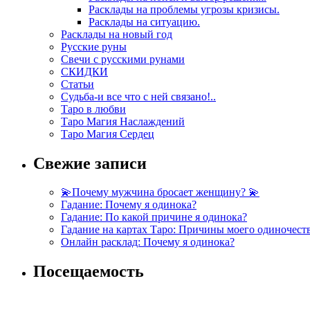
Расклады на проблемы угрозы кризисы.
Расклады на ситуацию.
Расклады на новый год
Русские руны
Свечи с русскими рунами
СКИДКИ
Статьи
Судьба-и все что с ней связано!..
Таро в любви
Таро Магия Наслаждений
Таро Магия Сердец
Свежие записи
💫Почему мужчина бросает женщину? 💫
Гадание: Почему я одинока?
Гадание: По какой причине я одинока?
Гадание на картах Таро: Причины моего одиночест
Онлайн расклад: Почему я одинока?
Посещаемость