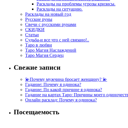
Расклады на проблемы угрозы кризисы.
Расклады на ситуацию.
Расклады на новый год
Русские руны
Свечи с русскими рунами
СКИДКИ
Статьи
Судьба-и все что с ней связано!..
Таро в любви
Таро Магия Наслаждений
Таро Магия Сердец
Свежие записи
💫Почему мужчина бросает женщину? 💫
Гадание: Почему я одинока?
Гадание: По какой причине я одинока?
Гадание на картах Таро: Причины моего одиночест
Онлайн расклад: Почему я одинока?
Посещаемость