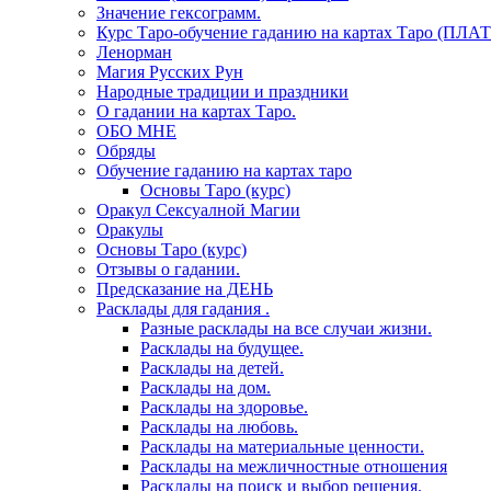
Значение гексограмм.
Курс Таро-обучение гаданию на картах Таро (ПЛА
Ленорман
Магия Русских Рун
Народные традиции и праздники
О гадании на картах Таро.
ОБО МНЕ
Обряды
Обучение гаданию на картах таро
Основы Таро (курс)
Оракул Сексуалной Магии
Оракулы
Основы Таро (курс)
Отзывы о гадании.
Предсказание на ДЕНЬ
Расклады для гадания .
Разные расклады на все случаи жизни.
Расклады на будущее.
Расклады на детей.
Расклады на дом.
Расклады на здоровье.
Расклады на любовь.
Расклады на материальные ценности.
Расклады на межличностные отношения
Расклады на поиск и выбор решения.