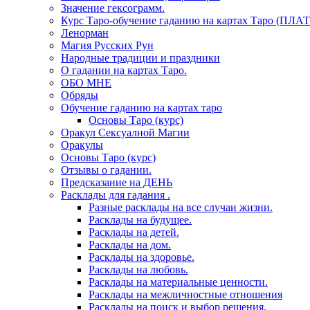
Значение гексограмм.
Курс Таро-обучение гаданию на картах Таро (ПЛА
Ленорман
Магия Русских Рун
Народные традиции и праздники
О гадании на картах Таро.
ОБО МНЕ
Обряды
Обучение гаданию на картах таро
Основы Таро (курс)
Оракул Сексуалной Магии
Оракулы
Основы Таро (курс)
Отзывы о гадании.
Предсказание на ДЕНЬ
Расклады для гадания .
Разные расклады на все случаи жизни.
Расклады на будущее.
Расклады на детей.
Расклады на дом.
Расклады на здоровье.
Расклады на любовь.
Расклады на материальные ценности.
Расклады на межличностные отношения
Расклады на поиск и выбор решения.