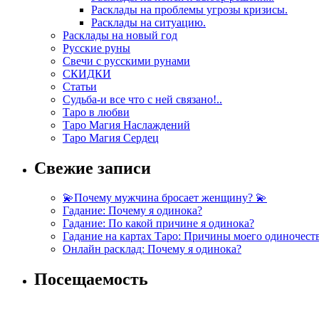
Расклады на проблемы угрозы кризисы.
Расклады на ситуацию.
Расклады на новый год
Русские руны
Свечи с русскими рунами
СКИДКИ
Статьи
Судьба-и все что с ней связано!..
Таро в любви
Таро Магия Наслаждений
Таро Магия Сердец
Свежие записи
💫Почему мужчина бросает женщину? 💫
Гадание: Почему я одинока?
Гадание: По какой причине я одинока?
Гадание на картах Таро: Причины моего одиночест
Онлайн расклад: Почему я одинока?
Посещаемость