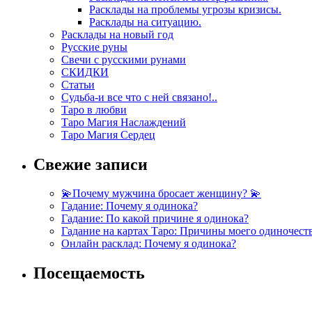
Расклады на проблемы угрозы кризисы.
Расклады на ситуацию.
Расклады на новый год
Русские руны
Свечи с русскими рунами
СКИДКИ
Статьи
Судьба-и все что с ней связано!..
Таро в любви
Таро Магия Наслаждений
Таро Магия Сердец
Свежие записи
💫Почему мужчина бросает женщину? 💫
Гадание: Почему я одинока?
Гадание: По какой причине я одинока?
Гадание на картах Таро: Причины моего одиночест
Онлайн расклад: Почему я одинока?
Посещаемость