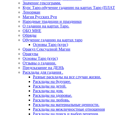
Значение гексограмм.
Курс Таро-обучение гаданию на картах Таро (ПЛА
Ленорман
Магия Русских Рун
Народные традиции и праздники
О гадании на картах Таро.
ОБО МНЕ
Обряды
Обучение гаданию на картах таро
Основы Таро (курс)
Оракул Сексуалной Магии
Оракулы
Основы Таро (курс)
Отзывы о гадании.
Предсказание на ДЕНЬ
Расклады для гадания .
Разные расклады на все случаи жизни.
Расклады на будущее.
Расклады на детей.
Расклады на дом.
Расклады на здоровье.
Расклады на любовь.
Расклады на материальные ценности.
Расклады на межличностные отношения
Расклады на поиск и выбор решения.