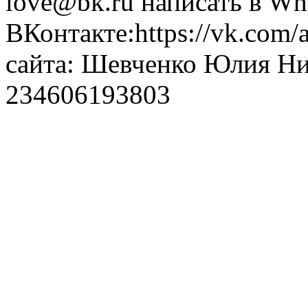
love@bk.ru написать в Wh
ВКонтакте:https://vk.com/
сайта: Шевченко Юлия Н
234606193803