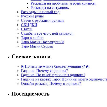
Расклады на проблемы угрозы кризисы.
Расклады на ситуацию.
Расклады на новый год
Русские руны
Свечи с русскими рунами
СКИДКИ
Статьи
Судьба-и все что с ней связано!..
Таро в любви
Таро Магия Наслаждений
Таро Магия Сердец
Свежие записи
💫Почему мужчина бросает женщину? 💫
Гадание: Почему я одинока?
Гадание: По какой причине я одинока?
Гадание на картах Таро: Причины моего одиночест
Онлайн расклад: Почему я одинока?
Посещаемость