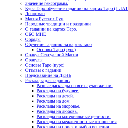
Значение гексограмм.
Курс Таро-обучение гаданию на картах Таро (ПЛА
Ленорман
Магия Русских Рун
Народные традиции и праздники
О гадании на картах Таро.
ОБО МНЕ
Обряды
Обучение гаданию на картах таро
Основы Таро (курс)
Оракул Сексуалной Магии
Оракулы
Основы Таро (курс)
Отзывы о гадании.
Предсказание на ДЕНЬ
Расклады для гадания .
Разные расклады на все случаи жизни.
Расклады на будущее.
Расклады на детей.
Расклады на дом.
Расклады на здоровье.
Расклады на любовь.
Расклады на материальные ценности.
Расклады на межличностные отношения
Расклады на поиск и выбор решения.