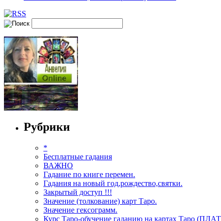
Рубрики
*
Бесплатные гадания
ВАЖНО
Гадание по книге перемен.
Гадания на новый год,рождество,святки.
Закрытый доступ !!!
Значение (толкование) карт Таро.
Значение гексограмм.
Курс Таро-обучение гаданию на картах Таро (ПЛА