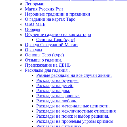
Ленорман
Магия Русских Рун
Народные традиции и праздники
О гадании на картах Таро.
ОБО МНЕ
Обряды
Обучение гаданию на картах таро
Основы Таро (курс)
Оракул Сексуалной Магии
Оракулы
Основы Таро (курс)
Отзывы о гадании.
Предсказание на ДЕНЬ
Расклады для гадания .
Разные расклады на все случаи жизни.
Расклады на будущее.
Расклады на детей.
Расклады на дом.
Расклады на здоровье.
Расклады на любовь.
Расклады на материальные ценности.
Расклады на межличностные отношения
Расклады на поиск и выбор решения.
Расклады на проблемы угрозы кризисы.
Расклады на ситуацию.