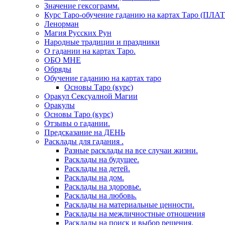
Значение гексограмм.
Курс Таро-обучение гаданию на картах Таро (ПЛА
Ленорман
Магия Русских Рун
Народные традиции и праздники
О гадании на картах Таро.
ОБО МНЕ
Обряды
Обучение гаданию на картах таро
Основы Таро (курс)
Оракул Сексуалной Магии
Оракулы
Основы Таро (курс)
Отзывы о гадании.
Предсказание на ДЕНЬ
Расклады для гадания .
Разные расклады на все случаи жизни.
Расклады на будущее.
Расклады на детей.
Расклады на дом.
Расклады на здоровье.
Расклады на любовь.
Расклады на материальные ценности.
Расклады на межличностные отношения
Расклады на поиск и выбор решения.