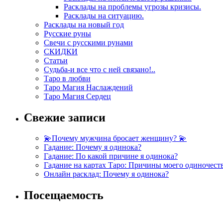
Расклады на проблемы угрозы кризисы.
Расклады на ситуацию.
Расклады на новый год
Русские руны
Свечи с русскими рунами
СКИДКИ
Статьи
Судьба-и все что с ней связано!..
Таро в любви
Таро Магия Наслаждений
Таро Магия Сердец
Свежие записи
💫Почему мужчина бросает женщину? 💫
Гадание: Почему я одинока?
Гадание: По какой причине я одинока?
Гадание на картах Таро: Причины моего одиночест
Онлайн расклад: Почему я одинока?
Посещаемость