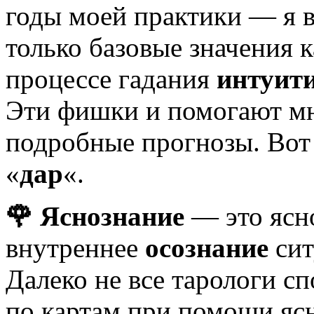
годы моей практики — я в
только базовые значения 
процессе гадания
интуити
Эти фишки и помогают мне
подробные прогнозы. Вот э
«
дар
«.
🌹 Яснознание
— это ясн
внутреннее
осознание
сит
Далеко не все тарологи 
по картам при помощи яс