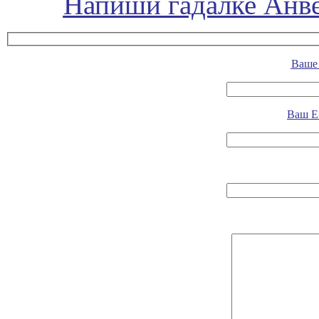
Напиши гадалке Анве
Ваше 
Ваш E-