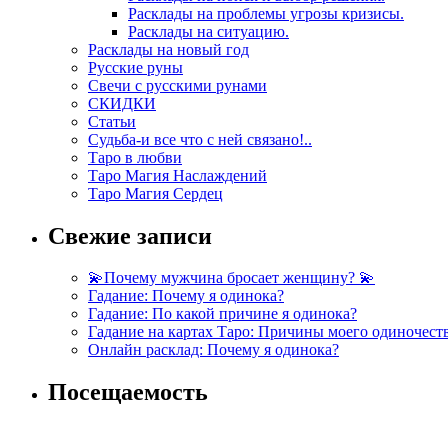
Расклады на проблемы угрозы кризисы.
Расклады на ситуацию.
Расклады на новый год
Русские руны
Свечи с русскими рунами
СКИДКИ
Статьи
Судьба-и все что с ней связано!..
Таро в любви
Таро Магия Наслаждений
Таро Магия Сердец
Свежие записи
💫Почему мужчина бросает женщину? 💫
Гадание: Почему я одинока?
Гадание: По какой причине я одинока?
Гадание на картах Таро: Причины моего одиночест
Онлайн расклад: Почему я одинока?
Посещаемость