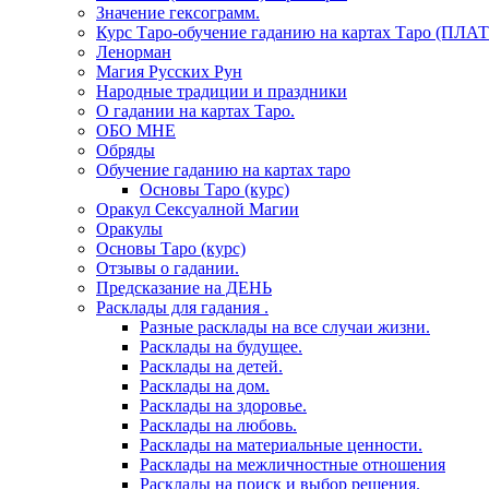
Значение гексограмм.
Курс Таро-обучение гаданию на картах Таро (ПЛА
Ленорман
Магия Русских Рун
Народные традиции и праздники
О гадании на картах Таро.
ОБО МНЕ
Обряды
Обучение гаданию на картах таро
Основы Таро (курс)
Оракул Сексуалной Магии
Оракулы
Основы Таро (курс)
Отзывы о гадании.
Предсказание на ДЕНЬ
Расклады для гадания .
Разные расклады на все случаи жизни.
Расклады на будущее.
Расклады на детей.
Расклады на дом.
Расклады на здоровье.
Расклады на любовь.
Расклады на материальные ценности.
Расклады на межличностные отношения
Расклады на поиск и выбор решения.