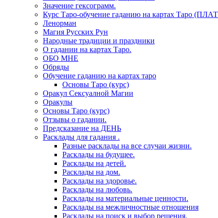
Значение гексограмм.
Курс Таро-обучение гаданию на картах Таро (ПЛА
Ленорман
Магия Русских Рун
Народные традиции и праздники
О гадании на картах Таро.
ОБО МНЕ
Обряды
Обучение гаданию на картах таро
Основы Таро (курс)
Оракул Сексуалной Магии
Оракулы
Основы Таро (курс)
Отзывы о гадании.
Предсказание на ДЕНЬ
Расклады для гадания .
Разные расклады на все случаи жизни.
Расклады на будущее.
Расклады на детей.
Расклады на дом.
Расклады на здоровье.
Расклады на любовь.
Расклады на материальные ценности.
Расклады на межличностные отношения
Расклады на поиск и выбор решения.