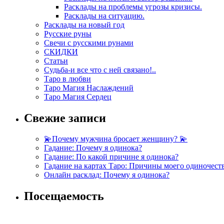
Расклады на проблемы угрозы кризисы.
Расклады на ситуацию.
Расклады на новый год
Русские руны
Свечи с русскими рунами
СКИДКИ
Статьи
Судьба-и все что с ней связано!..
Таро в любви
Таро Магия Наслаждений
Таро Магия Сердец
Свежие записи
💫Почему мужчина бросает женщину? 💫
Гадание: Почему я одинока?
Гадание: По какой причине я одинока?
Гадание на картах Таро: Причины моего одиночест
Онлайн расклад: Почему я одинока?
Посещаемость