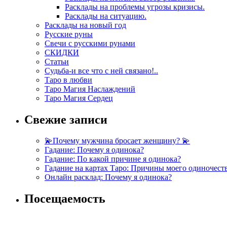
Расклады на проблемы угрозы кризисы.
Расклады на ситуацию.
Расклады на новый год
Русские руны
Свечи с русскими рунами
СКИДКИ
Статьи
Судьба-и все что с ней связано!..
Таро в любви
Таро Магия Наслаждений
Таро Магия Сердец
Свежие записи
💫Почему мужчина бросает женщину? 💫
Гадание: Почему я одинока?
Гадание: По какой причине я одинока?
Гадание на картах Таро: Причины моего одиночест
Онлайн расклад: Почему я одинока?
Посещаемость