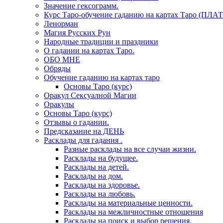
Значение гексограмм.
Курс Таро-обучение гаданию на картах Таро (ПЛА
Ленорман
Магия Русских Рун
Народные традиции и праздники
О гадании на картах Таро.
ОБО МНЕ
Обряды
Обучение гаданию на картах таро
Основы Таро (курс)
Оракул Сексуалной Магии
Оракулы
Основы Таро (курс)
Отзывы о гадании.
Предсказание на ДЕНЬ
Расклады для гадания .
Разные расклады на все случаи жизни.
Расклады на будущее.
Расклады на детей.
Расклады на дом.
Расклады на здоровье.
Расклады на любовь.
Расклады на материальные ценности.
Расклады на межличностные отношения
Расклады на поиск и выбор решения.