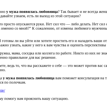
авно
у мужа появилась любовница
? Так бывает и не всегда жен
 давайте узнаем, есть ли выход из этой ситуации?
то просто опускаются руки. Нет сил что — либо делать. Нет сил
ь именно со мной?” К сожалению, от измены любимого мужчины 
И готовы ли вы уйти или хотите простить его и наладить ваши о
 важно узнать, какие у него к вам чувства и оценить перспектив
ружка, мама, соседка или коллега по работе. Никто из них не зна
енно правильное для вас решение.
те, ведь то, что вы расскажете о себе — это может против вас с
нно.
да
у мужа появилась любовница
вам поможет консультация на та
ся по полочкам.
nie/
му помогу вам прояснить вашу ситуацию.