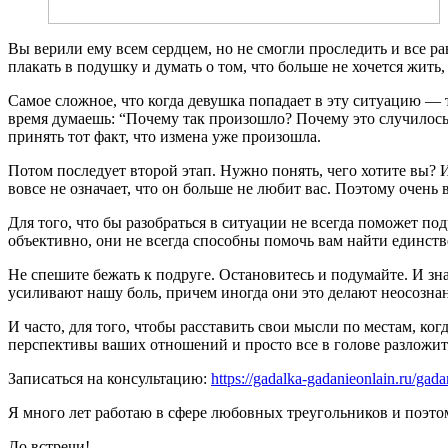
Вы верили ему всем сердцем, но не смогли проследить и все р
плакать в подушку и думать о том, что больше не хочется жить,
Самое сложное, что когда девушка попадает в эту ситуацию — 
время думаешь: “Почему так произошло? Почему это случилос
принять тот факт, что измена уже произошла.
Потом последует второй этап. Нужно понять, чего хотите вы? 
вовсе не означает, что он больше не любит вас. Поэтому очень
Для того, что бы разобраться в ситуации не всегда поможет под
объективно, они не всегда способны помочь вам найти единств
Не спешите бежать к подруге. Остановитесь и подумайте. И знае
усиливают нашу боль, причем иногда они это делают неосозна
И часто, для того, чтобы расставить свои мысли по местам, ког
перспективы ваших отношений и просто все в голове разложит
Записаться на консультацию:
https://gadalka-gadanieonlain.ru/gada
Я много лет работаю в сфере любовных треугольников и поэто
До встречи!