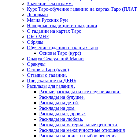
Значение гексограмм.
Курс Таро-обучение гаданию на картах Таро (ПЛА
Ленорман
Магия Русских Рун
Народные традиции и праздники
О гадании на картах Таро.
ОБО МНЕ
Обряды
Обучение гаданию на картах таро
Основы Таро (курс)
Оракул Сексуалной Магии
Оракулы
Основы Таро (курс)
Отзывы о гадании.
Предсказание на ДЕНЬ
Расклады для гадания .
Разные расклады на все случаи жизни.
Расклады на будущее.
Расклады на детей.
Расклады на дом.
Расклады на здоровье.
Расклады на любовь.
Расклады на материальные ценности.
Расклады на межличностные отношения
Расклады на поиск и выбор решения.