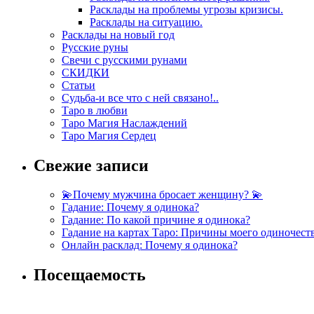
Расклады на проблемы угрозы кризисы.
Расклады на ситуацию.
Расклады на новый год
Русские руны
Свечи с русскими рунами
СКИДКИ
Статьи
Судьба-и все что с ней связано!..
Таро в любви
Таро Магия Наслаждений
Таро Магия Сердец
Свежие записи
💫Почему мужчина бросает женщину? 💫
Гадание: Почему я одинока?
Гадание: По какой причине я одинока?
Гадание на картах Таро: Причины моего одиночест
Онлайн расклад: Почему я одинока?
Посещаемость