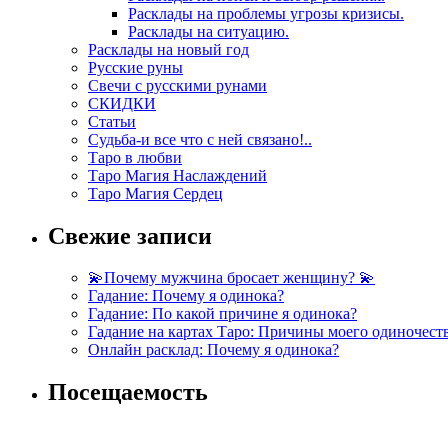
Расклады на проблемы угрозы кризисы.
Расклады на ситуацию.
Расклады на новый год
Русские руны
Свечи с русскими рунами
СКИДКИ
Статьи
Судьба-и все что с ней связано!..
Таро в любви
Таро Магия Наслаждений
Таро Магия Сердец
Свежие записи
💫Почему мужчина бросает женщину? 💫
Гадание: Почему я одинока?
Гадание: По какой причине я одинока?
Гадание на картах Таро: Причины моего одиночест
Онлайн расклад: Почему я одинока?
Посещаемость