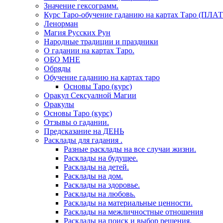
Значение гексограмм.
Курс Таро-обучение гаданию на картах Таро (ПЛА
Ленорман
Магия Русских Рун
Народные традиции и праздники
О гадании на картах Таро.
ОБО МНЕ
Обряды
Обучение гаданию на картах таро
Основы Таро (курс)
Оракул Сексуалной Магии
Оракулы
Основы Таро (курс)
Отзывы о гадании.
Предсказание на ДЕНЬ
Расклады для гадания .
Разные расклады на все случаи жизни.
Расклады на будущее.
Расклады на детей.
Расклады на дом.
Расклады на здоровье.
Расклады на любовь.
Расклады на материальные ценности.
Расклады на межличностные отношения
Расклады на поиск и выбор решения.