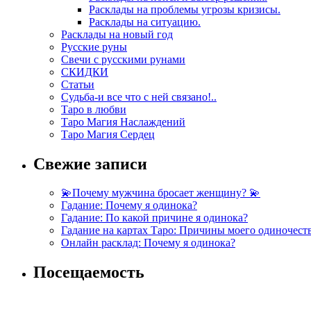
Расклады на проблемы угрозы кризисы.
Расклады на ситуацию.
Расклады на новый год
Русские руны
Свечи с русскими рунами
СКИДКИ
Статьи
Судьба-и все что с ней связано!..
Таро в любви
Таро Магия Наслаждений
Таро Магия Сердец
Свежие записи
💫Почему мужчина бросает женщину? 💫
Гадание: Почему я одинока?
Гадание: По какой причине я одинока?
Гадание на картах Таро: Причины моего одиночест
Онлайн расклад: Почему я одинока?
Посещаемость