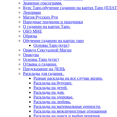
Значение гексограмм.
Курс Таро-обучение гаданию на картах Таро (ПЛА
Ленорман
Магия Русских Рун
Народные традиции и праздники
О гадании на картах Таро.
ОБО МНЕ
Обряды
Обучение гаданию на картах таро
Основы Таро (курс)
Оракул Сексуалной Магии
Оракулы
Основы Таро (курс)
Отзывы о гадании.
Предсказание на ДЕНЬ
Расклады для гадания .
Разные расклады на все случаи жизни.
Расклады на будущее.
Расклады на детей.
Расклады на дом.
Расклады на здоровье.
Расклады на любовь.
Расклады на материальные ценности.
Расклады на межличностные отношения
Расклады на поиск и выбор решения.