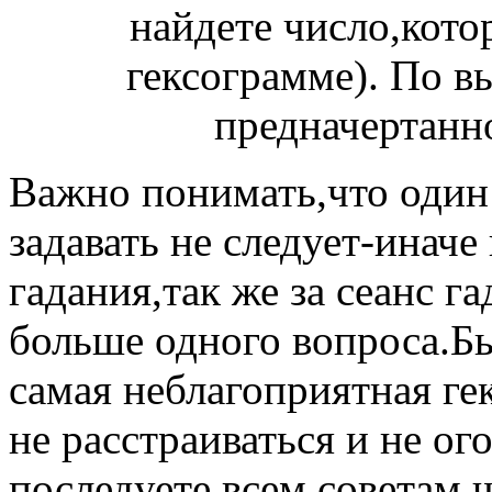
найдете число,кото
гексограмме). По в
предначертанно
Важно понимать,что один 
задавать не следует-иначе
гадания,так же за сеанс г
больше одного вопроса.Бы
самая неблагоприятная ге
не расстраиваться и не ог
последуете всем советам,