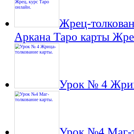
Жрец-толкован
Аркана Таро карты Жрец
Урок № 4 Жриц
Урок №4 Маг-т