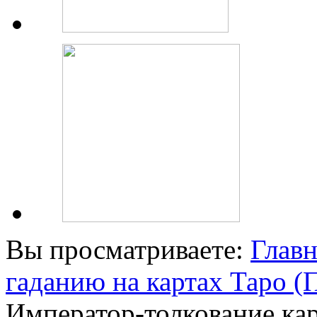
Вы просматриваете:
Главн
гаданию на картах Таро 
Император-толкование ка