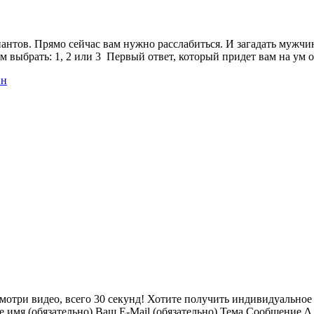
нтов. Прямо сейчас вам нужно расслабиться. И загадать мужчину
ам выбрать: 1, 2 или 3 Первый ответ, который придет вам на ум
йн
 Смотри видео, всего 30 секунд! Хотите получить индивидуальное
 имя (обязательно) Ваш E-Mail (обязательно) Тема Сообщение Δ