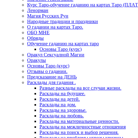
Курс Таро-обучение гаданию на картах Таро (ПЛА
Ленорман
Магия Русских Рун
Народные традиции и праздники
О гадании на картах Таро.
ОБО МНЕ
Обряды
Обучение гаданию на картах таро
Основы Таро (курс)
Оракул Сексуалной Магии
Оракулы
Основы Таро (курс)
Отзывы о гадании.
Предсказание на ДЕНЬ
Расклады для гадания .
Разные расклады на все случаи жизни.
Расклады на будущее.
Расклады на детей.
Расклады на дом.
Расклады на здоровье.
Расклады на любовь.
Расклады на материальные ценности.
Расклады на межличностные отношения
Расклады на поиск и выбор решения.
Расклады на проблемы угрозы кризисы.