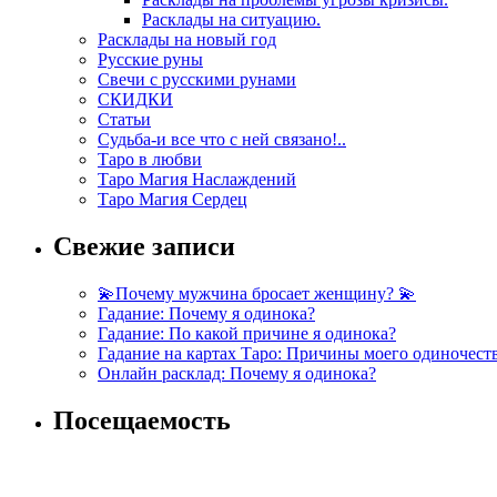
Расклады на ситуацию.
Расклады на новый год
Русские руны
Свечи с русскими рунами
СКИДКИ
Статьи
Судьба-и все что с ней связано!..
Таро в любви
Таро Магия Наслаждений
Таро Магия Сердец
Свежие записи
💫Почему мужчина бросает женщину? 💫
Гадание: Почему я одинока?
Гадание: По какой причине я одинока?
Гадание на картах Таро: Причины моего одиночест
Онлайн расклад: Почему я одинока?
Посещаемость