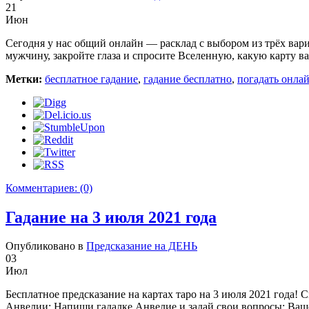
21
Июн
Сегодня у нас общий онлайн — расклад с выбором из трёх вариа
мужчину, закройте глаза и спросите Вселенную, какую карту в
Метки:
бесплатное гадание
,
гадание бесплатно
,
погадать онла
Комментариев:
(0)
Гадание на 3 июля 2021 года
Опубликовано в
Предсказание на ДЕНЬ
03
Июл
Бесплатное предсказание на картах таро на 3 июля 2021 года!
Анвелии: Напиши гадалке Анвелие и задай свои вопросы: Ваше