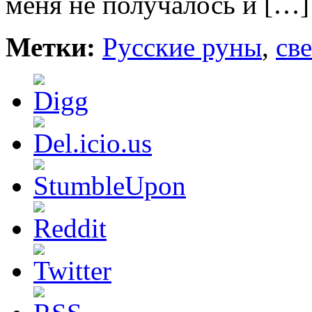
меня не получалось и […]
Метки:
Русские руны
,
св