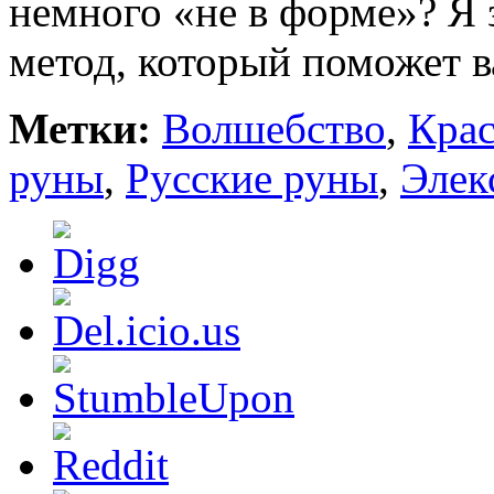
немного «не в форме»? Я
метод, который поможет 
Метки:
Волшебство
,
Крас
руны
,
Русские руны
,
Элек