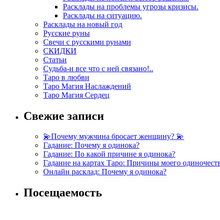
Расклады на проблемы угрозы кризисы.
Расклады на ситуацию.
Расклады на новый год
Русские руны
Свечи с русскими рунами
СКИДКИ
Статьи
Судьба-и все что с ней связано!..
Таро в любви
Таро Магия Наслаждений
Таро Магия Сердец
Свежие записи
💫Почему мужчина бросает женщину? 💫
Гадание: Почему я одинока?
Гадание: По какой причине я одинока?
Гадание на картах Таро: Причины моего одиночест
Онлайн расклад: Почему я одинока?
Посещаемость