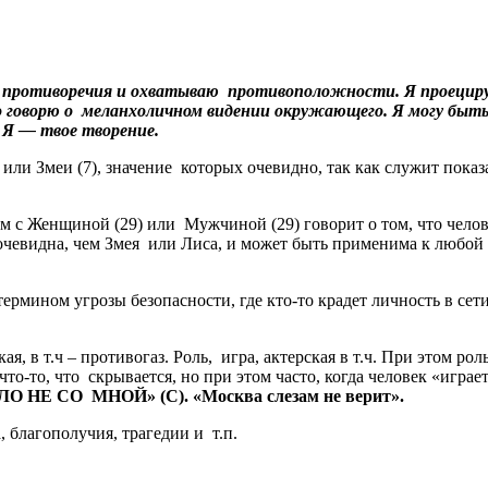
аю противоречия и охватываю
противоположности. Я проециру
о говорю о
м
еланхоличном видении окружающего. Я могу быт
… Я —
твое творение.
или Змеи (7), значение которых очевидно, так как служит показат
ом с Женщиной (29) или Мужчиной (29) говорит о том, что челов
е очевидна, чем Змея или Лиса, и может быть применима к любой
рмином угрозы безопасности, где кто-то крадет личность в сети
я, в т.ч – противогаз. Роль, игра, актерская в т.ч. При этом ро
 что-то, что скрывается, но при этом часто, когда человек «игр
БЫЛО НЕ СО
МНОЙ» (С). «Москва слезам не верит».
, благополучия, трагедии и т.п.