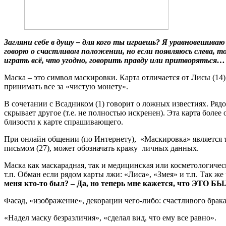
З
агляни себе в душу – для кого ты играешь? Я уравновешив
говорю о счастливом положении, но если появляюсь слева, т
играть всё, что угодно, говорить правду или притворяться
Маска – это символ маскировки. Карта отличается от Лисы (14) 
принимать все за «чистую монету».
В сочетании с Всадником (1) говорит о ложных известиях. Ряд
скрывает другое (т.е. не полностью искренен). Эта карта боле
близости к карте спрашивающего.
При онлайн общении (по Интернету), «Маскировка» является те
письмом (27), может обозначать кражу личных данных.
Маска как маскарадная, так и медицинская или косметологическа
т.п. Обман если рядом карты лжи: «Лиса», «Змея» и т.п. Так же
меня кто-то был? – Да, но теперь мне кажется, что ЭТО 
Фасад, «изображение», декорации чего-либо: счастливого брака
«Надел маску безразличия», «сделал вид, что ему все равно».