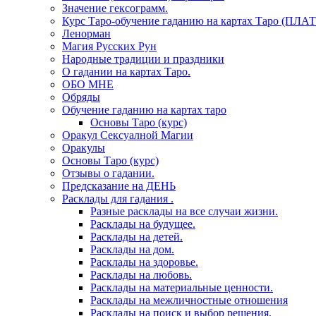
Значение гексограмм.
Курс Таро-обучение гаданию на картах Таро (ПЛА
Ленорман
Магия Русских Рун
Народные традиции и праздники
О гадании на картах Таро.
ОБО МНЕ
Обряды
Обучение гаданию на картах таро
Основы Таро (курс)
Оракул Сексуалной Магии
Оракулы
Основы Таро (курс)
Отзывы о гадании.
Предсказание на ДЕНЬ
Расклады для гадания .
Разные расклады на все случаи жизни.
Расклады на будущее.
Расклады на детей.
Расклады на дом.
Расклады на здоровье.
Расклады на любовь.
Расклады на материальные ценности.
Расклады на межличностные отношения
Расклады на поиск и выбор решения.