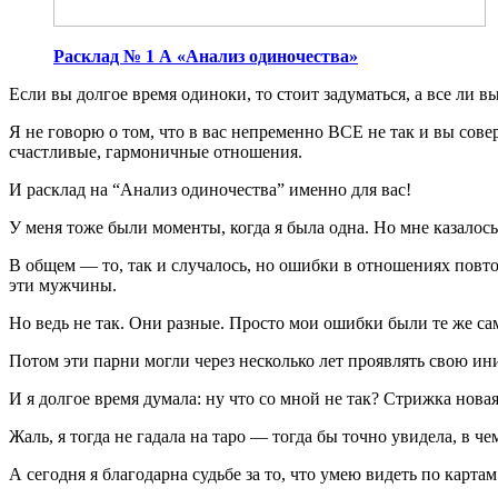
Расклад № 1 А «Анализ одиночества»
Если вы долгое время одиноки, то стоит задуматься, а все ли в
Я не говорю о том, что в вас непременно ВСЕ не так и вы сов
счастливые, гармоничные отношения.
И расклад на “Анализ одиночества” именно для вас!
У меня тоже были моменты, когда я была одна. Но мне ка
В общем — то, так и случалось, но ошибки в отношениях по
эти мужчины.
Но ведь не так. Они разные. Просто мои ошибки были те же са
Потом эти парни могли через несколько лет проявлять свою и
И я долгое время думала: ну что со мной не так? Стрижка нова
Жаль, я тогда не гадала на таро — тогда бы точно увидела, в ч
А сегодня я благодарна судьбе за то, что умею видеть по карт