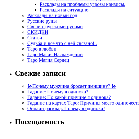
Расклады на проблемы угрозы кризисы.
Расклады на ситуацию.
Расклады на новый год
Русские руны
Свечи с русскими рунами
СКИДКИ
Статьи
Судьба-и все что с ней связано!..
Таро в любви
Таро Магия Наслаждений
Таро Магия Сердец
Свежие записи
💫Почему мужчина бросает женщину? 💫
Гадание: Почему я одинока?
Гадание: По какой причине я одинока?
Гадание на картах Таро: Причины моего одиночест
Онлайн расклад: Почему я одинока?
Посещаемость