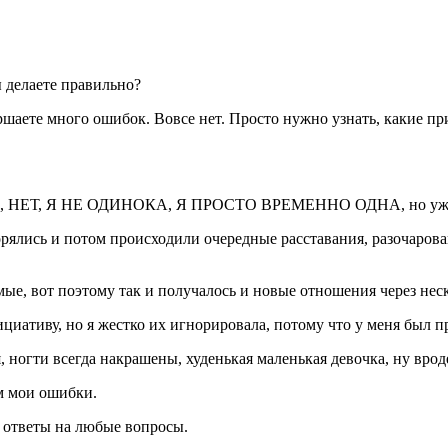
ы делаете правильно?
ершаете много ошибок. Вовсе нет. Просто нужно узнать, какие 
залось, НЕТ, Я НЕ ОДИНОКА, Я ПРОСТО ВРЕМЕННО ОДНА, но уж
вторялись и потом происходили очередные расставания, разо
мые, вот поэтому так и получалось и новые отношения через нес
нициативу, но я жестко их игнорировала, потому что у меня бы
я, ногти всегда накрашены, худенькая маленькая девочка, ну вр
ем мои ошибки.
ам ответы на любые вопросы.