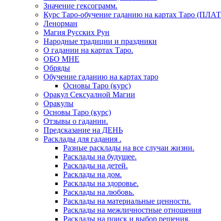
Значение гексограмм.
Курс Таро-обучение гаданию на картах Таро (ПЛА
Ленорман
Магия Русских Рун
Народные традиции и праздники
О гадании на картах Таро.
ОБО МНЕ
Обряды
Обучение гаданию на картах таро
Основы Таро (курс)
Оракул Сексуалной Магии
Оракулы
Основы Таро (курс)
Отзывы о гадании.
Предсказание на ДЕНЬ
Расклады для гадания .
Разные расклады на все случаи жизни.
Расклады на будущее.
Расклады на детей.
Расклады на дом.
Расклады на здоровье.
Расклады на любовь.
Расклады на материальные ценности.
Расклады на межличностные отношения
Расклады на поиск и выбор решения.