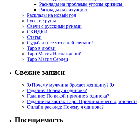
Расклады на проблемы угрозы кризисы.
Расклады на ситуацию.
Расклады на новый год
Русские руны
Свечи с русскими рунами
СКИДКИ
Статьи
Судьба-и все что с ней связано!..
Таро в любви
Таро Магия Наслаждений
Таро Магия Сердец
Свежие записи
💫Почему мужчина бросает женщину? 💫
Гадание: Почему я одинока?
Гадание: По какой причине я одинока?
Гадание на картах Таро: Причины моего одиночест
Онлайн расклад: Почему я одинока?
Посещаемость