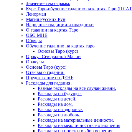
Значение гексограмм.
Курс Таро-обучение гаданию на картах Таро (ПЛА
Ленорман
Магия Русских Рун
Народные традиции и праздники
О гадании на картах Таро.
ОБО МНЕ
Обряды
Обучение гаданию на картах таро
Основы Таро (курс)
Оракул Сексуалной Магии
Оракулы
Основы Таро (курс)
Отзывы о гадании.
Предсказание на ДЕНЬ
Расклады для гадания .
Разные расклады на все случаи жизни.
Расклады на будущее.
Расклады на детей.
Расклады на дом.
Расклады на здоровье.
Расклады на любовь.
Расклады на материальные ценности.
Расклады на межличностные отношения
Расклады на поиск и выбор решения.