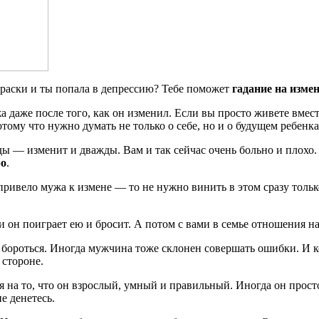
краски и ты попала в депрессию? Тебе поможет
гадание на изме
 даже после того, как он изменил. Если вы просто живете вмест
тому что нужно думать не только о себе, но и о будущем ребенка
жды — изменит и дважды. Вам и так сейчас очень больно и плохо.
ро
.
и привело мужа к измене — то не нужно винить в этом сразу тол
и он поиграет ею и бросит. А потом с вами в семье отношения на
но бороться. Иногда мужчина тоже склонен совершать ошибки. И 
 стороне.
я на то, что он взрослый, умный и правильный. Иногда он прос
е денетесь.