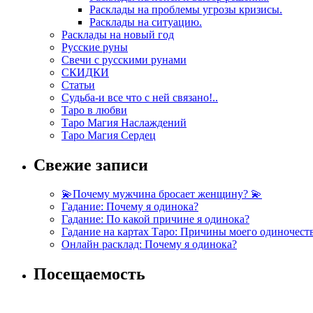
Расклады на проблемы угрозы кризисы.
Расклады на ситуацию.
Расклады на новый год
Русские руны
Свечи с русскими рунами
СКИДКИ
Статьи
Судьба-и все что с ней связано!..
Таро в любви
Таро Магия Наслаждений
Таро Магия Сердец
Свежие записи
💫Почему мужчина бросает женщину? 💫
Гадание: Почему я одинока?
Гадание: По какой причине я одинока?
Гадание на картах Таро: Причины моего одиночест
Онлайн расклад: Почему я одинока?
Посещаемость