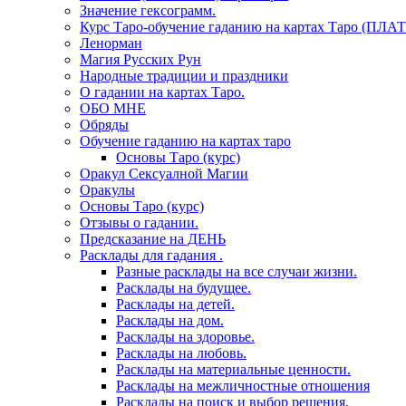
Значение гексограмм.
Курс Таро-обучение гаданию на картах Таро (ПЛА
Ленорман
Магия Русских Рун
Народные традиции и праздники
О гадании на картах Таро.
ОБО МНЕ
Обряды
Обучение гаданию на картах таро
Основы Таро (курс)
Оракул Сексуалной Магии
Оракулы
Основы Таро (курс)
Отзывы о гадании.
Предсказание на ДЕНЬ
Расклады для гадания .
Разные расклады на все случаи жизни.
Расклады на будущее.
Расклады на детей.
Расклады на дом.
Расклады на здоровье.
Расклады на любовь.
Расклады на материальные ценности.
Расклады на межличностные отношения
Расклады на поиск и выбор решения.